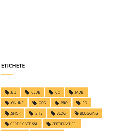
ETICHETE
.BIZ
.CLUB
.CO
.MOBI
.ONLINE
.ORG
.PRO
.RO
.SHOP
.SITE
BLOG
BLOGGING
CERTIFICATE SSL
CERTIFICAT SSL