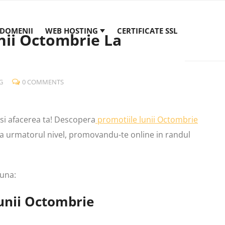
DOMENII
WEB HOSTING
CERTIFICATE SSL
nii Octombrie La
G
0 COMMENTS
si afacerea ta! Descopera
promotiile lunii Octombrie
 la urmatorul nivel, promovandu-te online in randul
luna:
lunii Octombrie