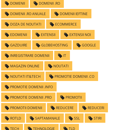
DOMENII
DOMENII .RO
DOMENII .RO ANUALE
DOMENII IEFTINE
DOZA DE NOUTATI
ECOMMERCE
EDOMENII
EXTENSII
EXTENSII NOI
GAZDUIRE
GLOBEHOSTING
GOOGLE
INREGISTRARE DOMENII
IT
MAGAZIN ONLINE
NOUTATI
NOUTATI IT&TECH
PROMOTIE DOMENII .CO
PROMOTIE DOMENII .INFO
PROMOTIE DOMENII .PRO
PROMOTII
PROMOTII DOMENII
REDUCERE
REDUCERI
ROTLD
SAPTAMANALE
SSL
STIRI
TECH
TEHNOLOGIE
TLD