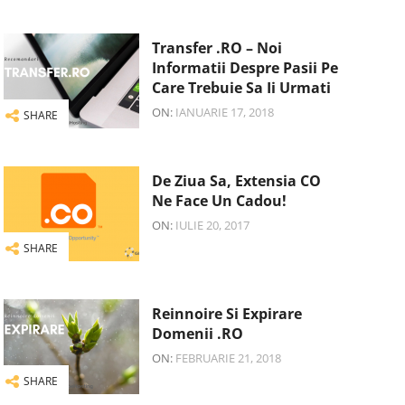
Transfer .RO – Noi
Informatii Despre Pasii Pe
Care Trebuie Sa Ii Urmati
ON:
IANUARIE 17, 2018
SHARE
De Ziua Sa, Extensia CO
Ne Face Un Cadou!
ON:
IULIE 20, 2017
SHARE
Reinnoire Si Expirare
Domenii .RO
ON:
FEBRUARIE 21, 2018
SHARE