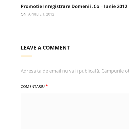
Promotie Inregistrare Domenii .co – Iunie 2012
ON:
APRILIE 1, 2012
LEAVE A COMMENT
Adresa ta de email nu va fi publicată.
Câmpurile ob
*
COMENTARIU