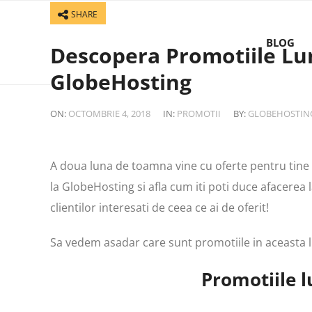
SHARE
BLOG
Descopera Promotiile Lu
GlobeHosting
ON:
OCTOMBRIE 4, 2018
IN:
PROMOTII
BY:
GLOBEHOSTIN
A doua luna de toamna vine cu oferte pentru tine 
la GlobeHosting si afla cum iti poti duce afacerea
clientilor interesati de ceea ce ai de oferit!
Sa vedem asadar care sunt promotiile in aceasta 
Promotiile 