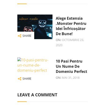
Alege Extensia
.monster Pentru
Idei Înfricoșător
De Bune!
SHARE
ON:
OCTOMBRIE 23,
2020
10 Pasi Pentru
Un Nume De
Domeniu Perfect
ON:
MAI 31, 2018
SHARE
LEAVE A COMMENT