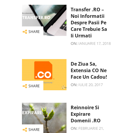
Transfer .RO –
Noi Informatii
Despre Pasii Pe
Care Trebuie Sa
SHARE
Ii Urmati
ON:
IANUARIE 17, 2018
De Ziua Sa,
Extensia CO Ne
Face Un Cadou!
ON:
IULIE 20, 2017
SHARE
Reinnoire Si
Expirare
Domenii .RO
ON:
FEBRUARIE 21,
SHARE