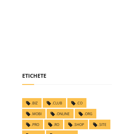
ETICHETE
.BIZ
.CLUB
.CO
.MOBI
.ONLINE
.ORG
.PRO
.RO
.SHOP
.SITE