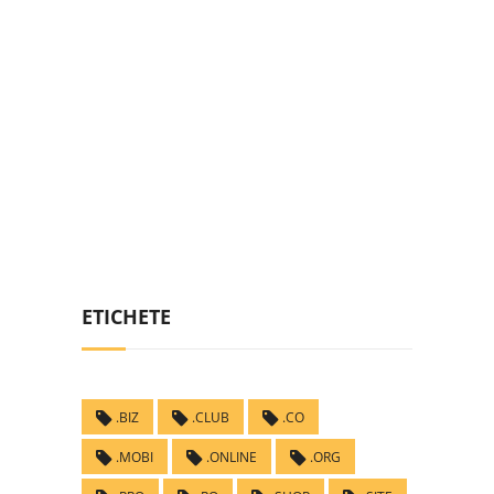
ETICHETE
.BIZ
.CLUB
.CO
.MOBI
.ONLINE
.ORG