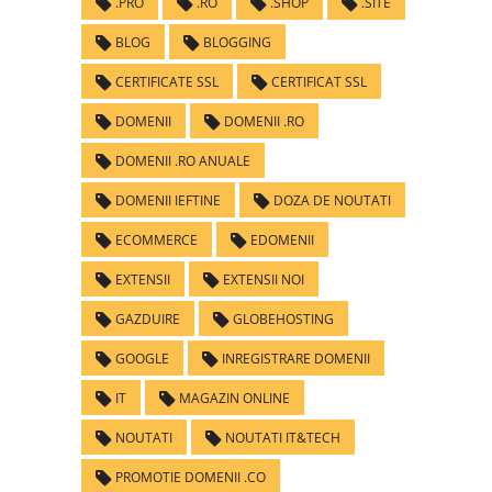
.PRO
.RO
.SHOP
.SITE
BLOG
BLOGGING
CERTIFICATE SSL
CERTIFICAT SSL
DOMENII
DOMENII .RO
DOMENII .RO ANUALE
DOMENII IEFTINE
DOZA DE NOUTATI
ECOMMERCE
EDOMENII
EXTENSII
EXTENSII NOI
GAZDUIRE
GLOBEHOSTING
GOOGLE
INREGISTRARE DOMENII
IT
MAGAZIN ONLINE
NOUTATI
NOUTATI IT&TECH
PROMOTIE DOMENII .CO