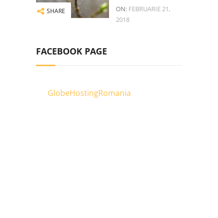
ON:
FEBRUARIE 21,
SHARE
2018
FACEBOOK PAGE
GlobeHostingRomania