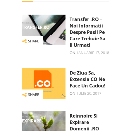
Transfer .RO –
Noi Informatii
Despre Pasii Pe
Care Trebuie Sa
SHARE
Ii Urmati
ON:
IANUARIE 17, 2018
De Ziua Sa,
Extensia CO Ne
Face Un Cadou!
ON:
IULIE 20, 2017
SHARE
Reinnoire Si
Expirare
Domenii .RO