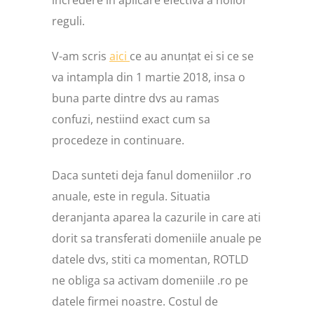
încredere in aplicare efectiva a noilor
reguli.
V-am scris
aici
ce au anunțat ei si ce se
va intampla din 1 martie 2018, insa o
buna parte dintre dvs au ramas
confuzi, nestiind exact cum sa
procedeze in continuare.
Daca sunteti deja fanul domeniilor .ro
anuale, este in regula. Situatia
deranjanta aparea la cazurile in care ati
dorit sa transferati domeniile anuale pe
datele dvs, stiti ca momentan, ROTLD
ne obliga sa activam domeniile .ro pe
datele firmei noastre. Costul de