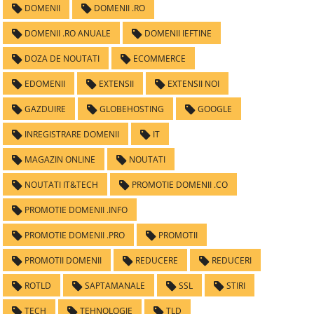
DOMENII
DOMENII .RO
DOMENII .RO ANUALE
DOMENII IEFTINE
DOZA DE NOUTATI
ECOMMERCE
EDOMENII
EXTENSII
EXTENSII NOI
GAZDUIRE
GLOBEHOSTING
GOOGLE
INREGISTRARE DOMENII
IT
MAGAZIN ONLINE
NOUTATI
NOUTATI IT&TECH
PROMOTIE DOMENII .CO
PROMOTIE DOMENII .INFO
PROMOTIE DOMENII .PRO
PROMOTII
PROMOTII DOMENII
REDUCERE
REDUCERI
ROTLD
SAPTAMANALE
SSL
STIRI
TECH
TEHNOLOGIE
TLD