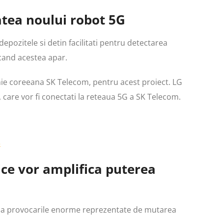
atea noului robot 5G
epozitele si detin facilitati pentru detectarea
 cand acestea apar.
ie coreeana SK Telecom, pentru acest proiect. LG
care vor fi conectati la reteaua 5G a SK Telecom.
5
ice vor amplifica puterea
za provocarile enorme reprezentate de mutarea