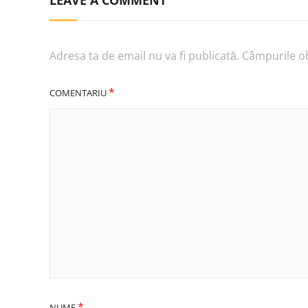
Adresa ta de email nu va fi publicată.
Câmpurile ob
*
COMENTARIU
*
NUME