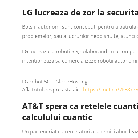
LG lucreaza de zor la securit
Bots-ii autonomi sunt conceputi pentru a patrula d
problemelor, sau a lucrurilor neobisnuite, atunci
LG lucreaza la roboti 5G, colaborand cu o compan
intentioneaza sa comercializeze robotii autonomi, 
LG robot 5G – GlobeHosting
Afla totul despre asta aici:
https://cnet.co/2FBKcz
AT&T spera ca retelele cuant
calculului cuantic
Un parteneriat cu cercetatori academici abordea