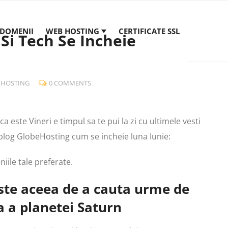
DOMENII
WEB HOSTING
CERTIFICATE SSL
 Si Tech Se Incheie
EHOSTING
0 COMMENTS
ca este Vineri e timpul sa te pui la zi cu ultimele vesti
e blog GlobeHosting cum se incheie luna Iunie:
iile tale preferate.
te aceea de a cauta urme de
a a planetei Saturn