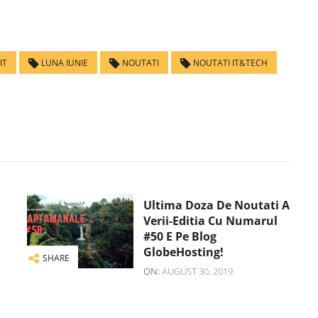
IT
LUNA IUNIE
NOUTATI
NOUTATI IT&TECH
Ultima Doza De Noutati A
Verii-Editia Cu Numarul
#50 E Pe Blog
GlobeHosting!
SHARE
ON:
AUGUST 30, 2019