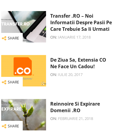
Transfer .RO – Noi
Informatii Despre Pasii Pe
Care Trebuie Sa Ii Urmati
ON:
IANUARIE 17, 2018
SHARE
De Ziua Sa, Extensia CO
Ne Face Un Cadou!
ON:
IULIE 20, 2017
SHARE
Reinnoire Si Expirare
Domenii .RO
ON:
FEBRUARIE 21, 2018
SHARE