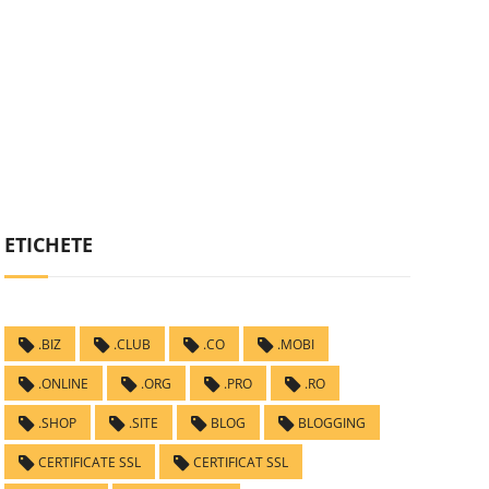
ETICHETE
.BIZ
.CLUB
.CO
.MOBI
.ONLINE
.ORG
.PRO
.RO
.SHOP
.SITE
BLOG
BLOGGING
CERTIFICATE SSL
CERTIFICAT SSL