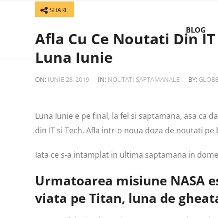
SHARE
BLOG
Afla Cu Ce Noutati Din IT
Luna Iunie
ON:
IUNIE 28, 2019
IN:
NOUTATI SAPTAMANALE
BY:
GLOB
Luna Iunie e pe final, la fel si saptamana, asa ca da
din IT si Tech. Afla intr-o noua doza de noutati p
Iata ce s-a intamplat in ultima saptamana in domen
Urmatoarea misiune NASA es
viata pe Titan, luna de gheat