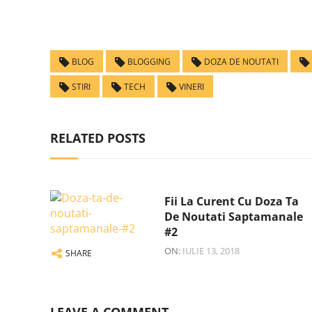
BLOG
BLOGGING
DOZA DE NOUTATI
STIRI
TECH
VINERI
RELATED POSTS
Fii La Curent Cu Doza Ta
De Noutati Saptamanale
#2
ON:
IULIE 13, 2018
SHARE
LEAVE A COMMENT